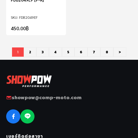
FDB2049EF
450.00
฿
1
2
3
4
5
6
7
8
>
showpow@comp-moto.com
เบอร์ติดต่อสาขา