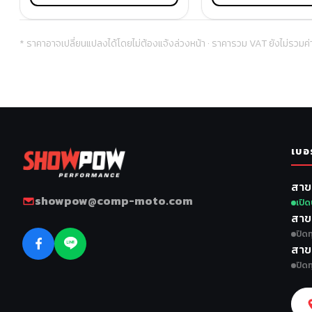
* ราคาอาจเปลี่ยนแปลงได้โดยไม่ต้องแจ้งล่วงหน้า · ราคารวม VAT ยังไม่รวมค่
เบอ
สาข
showpow@comp-moto.com
เปิด
สาข
ปิดท
สาข
ปิดท