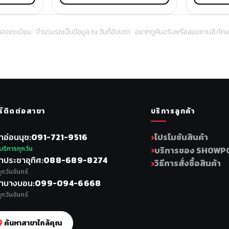
าจดทะเบียน · จำนวนรถเป็นข้อมูล ณ วันที่อัปเดต · อยากดูคันจริงหรือสอบถามสี ทัก
ร์ติดต่อสาขา
บริการลูกค้า
าอ่อนนุช
091-721-9516
โปรโมชันสินค้า
บริการทุกวัน
บริการของ SHOWP
าประชาอุทิศ
088-689-8274
วิธีการสั่งซื้อสินค้า
ุกวันจันทร์
าบางบอน
099-094-6668
ุกวันจันทร์
ค้นหาสาขาใกล้คุณ