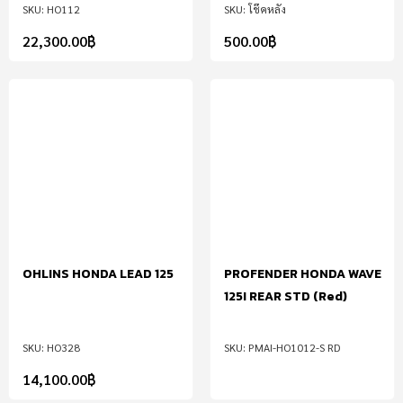
HO112
โช๊คหลัง
22,300.00
฿
500.00
฿
OHLINS HONDA LEAD 125
PROFENDER HONDA WAVE
125I REAR STD (Red)
HO328
PMAI-HO1012-S RD
14,100.00
฿