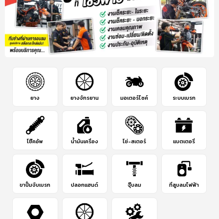
ยาง
ยางจักรยาน
มอเตอร์ไซค์
ระบบเบรก
โช๊คอัพ
น้ำมันเครื่อง
โซ่-สเตอร์
แบตเตอรี่
ขาปั้มจับเบรก
ปลอกแฮนด์
จุ๊บลม
ที่สูบลมไฟฟ้า