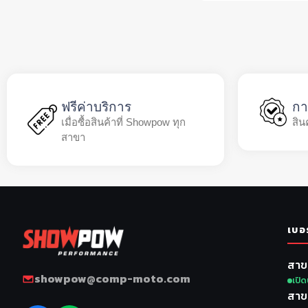
ฟรีค่าบริการ
กา
เมื่อซื้อสินค้าที่ Showpow ทุก
สิน
สาขา
เบอ
สาข
showpow@comp-moto.com
เปิด
สาข