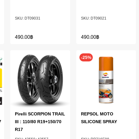
DT09031
DT09021
490.00
฿
490.00
฿
-25%
Pirelli SCORPION TRAIL
REPSOL MOTO
7
III : 110/80 R19+150/70
SILICONE SPRAY
R17