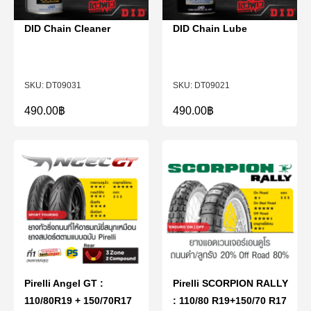
DID Chain Cleaner
DID Chain Lube
DT09031
DT09021
490.00
฿
490.00
฿
Pirelli Angel GT :
Pirelli SCORPION RALLY
110/80R19 + 150/70R17
: 110/80 R19+150/70 R17