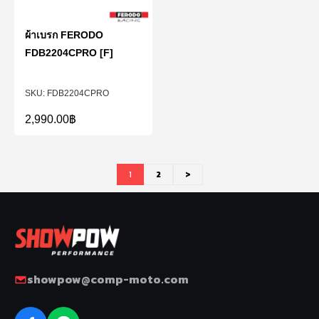
ผ้าเบรก FERODO
FDB2204CPRO [F]
FDB2204CPRO
2,990.00
฿
1
2
>
showpow@comp-moto.com