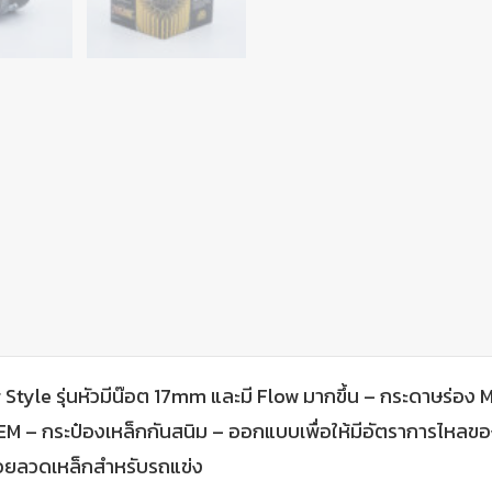
ng Style รุ่นหัวมีน๊อต 17mm และมี Flow มากขึ้น – กระดาษร่อง
กระป๋องเหล็กกันสนิม – ออกแบบเพื่อให้มีอัตราการไหลของน้ำม
ร้อยลวดเหล็กสำหรับรถแข่ง