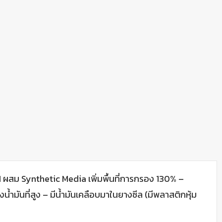
 M ผสม Synthetic Media เพิ่มพื้นที่การกรอง 130% –
ันที่สูง – มีน้ำมันเคลือบมาในยางซีล (มีพลาสติกหุ้ม