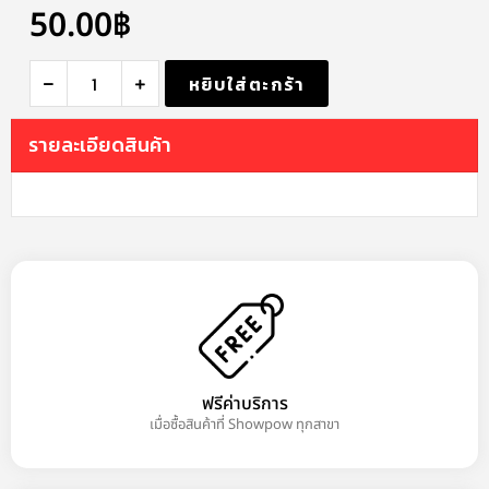
50.00
฿
หยิบใส่ตะกร้า
รายละเอียดสินค้า
ฟรีค่าบริการ
เมื่อซื้อสินค้าที่ Showpow ทุกสาขา