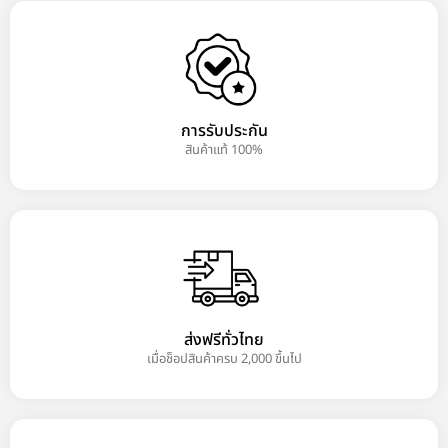
การรับประกัน
สินค้าแท้ 100%
ส่งฟรีทั่วไทย
เมื่อช็อปสินค้าครบ 2,000 ขึ้นไป