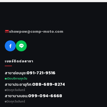
showpow@comp-moto.com
เบอร์ติดต่อสาขา
091-721-9516
สาขาอ่อนนุช
เปิดบริการทุกวัน
088-689-8274
สาขาประชาอุทิศ
ปิดทุกวันจันทร์
099-094-6668
สาขาบางบอน
ปิดทุกวันจันทร์