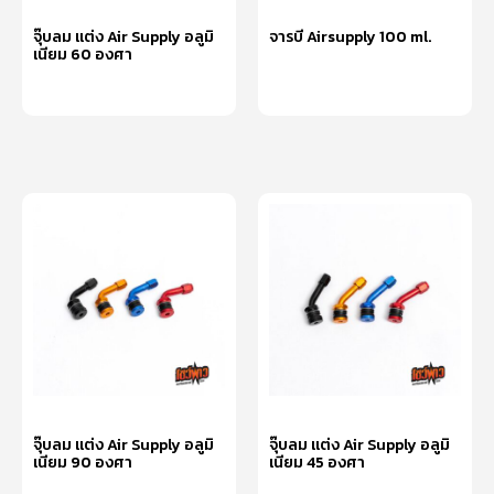
จุ๊บลม แต่ง Air Supply อลูมิ
จารบี Airsupply 100 ml.
เนียม 60 องศา
หยิบใส่ตะกร้า
เลือกรูปแบบ
จุ๊บลม แต่ง Air Supply อลูมิ
จุ๊บลม แต่ง Air Supply อลูมิ
เนียม 90 องศา
เนียม 45 องศา