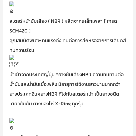
สเตอร์หน้าซับเสียง ( NBR ) ผลิตจากเหล็กเพลา [ เกรด
SCM420 ]
คุณสมบัติพิเศษ ทนแรงดึง ทนต่อการสึกหรอจากการเสียดสี
ทนความร้อน
นำเข้าจากประเทศญี่ปุ่น *ยางซับเสียงNBR ความทนทานต่อ
น้ำมันและน้ำมันเชื่อเพลิง มีอายุการใช้งานยาวนานมากกว่า
ยางประเภทอื่นๆยางNBR ที่ใช้กับสเตอร์หน้า เป็นยางชนิด
เดียวกันกับ ยางของโซ่ X-Ring ทุกรุ่น
.