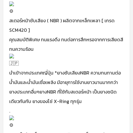
สเตอร์หน้าซับเสียง ( NBR ) ผลิตจากเหล็กเพลา [ เกรด
SCM420 ]
คุณสมบัติพิเศษ ทนแรงดึง ทนต่อการสึกหรอจากการเสียดสี
ทนความร้อน
นำเข้าจากประเทศญี่ปุ่น *ยางซับเสียงNBR ความทนทานต่อ
น้ำมันและน้ำมันเชื่อเพลิง มีอายุการใช้งานยาวนานมากกว่า
ยางประเภทอื่นๆยางNBR ที่ใช้กับสเตอร์หน้า เป็นยางชนิด
เดียวกันกับ ยางของโซ่ X-Ring ทุกรุ่น
.