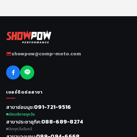
showpow@comp-moto.com
เบอร์ติดต่อสาขา
091-721-9516
สาขาอ่อนนุช
เปิดบริการทุกวัน
088-689-8274
สาขาประชาอุทิศ
ปิดทุกวันจันทร์
099-094-6668
สาขาบางบอน