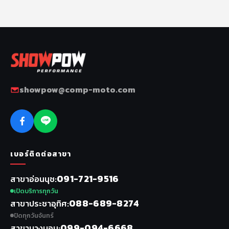
showpow@comp-moto.com
เบอร์ติดต่อสาขา
091-721-9516
สาขาอ่อนนุช
เปิดบริการทุกวัน
088-689-8274
สาขาประชาอุทิศ
ปิดทุกวันจันทร์
099-094-6668
สาขาบางบอน