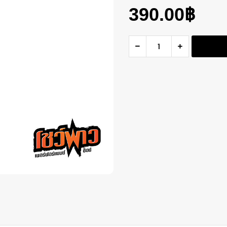
390.00
฿