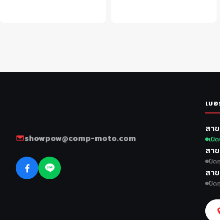
หยิบใส่ตะกร้า
หยิบใส่ตะกร้า
เบอ
สาข
showpow@comp-moto.com
เปิด
สาข
ปิดท
สาข
ปิดท