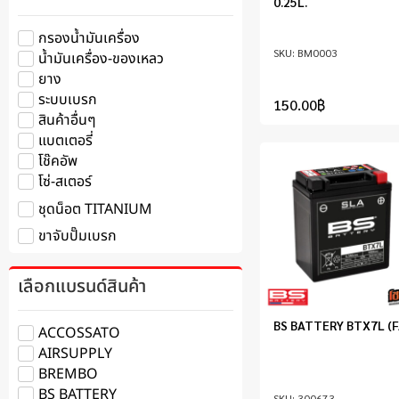
0.25L.
กรองน้ำมันเครื่อง
BM0003
น้ำมันเครื่อง-ของเหลว
ยาง
ระบบเบรก
150.00
฿
สินค้าอื่นๆ
แบตเตอรี่
โช๊คอัพ
โซ่-สเตอร์
ชุดน็อต TITANIUM
ขาจับปั๊มเบรก
เลือกแบรนด์สินค้า
BS BATTERY BTX7L (F
ACCOSSATO
AIRSUPPLY
BREMBO
BS BATTERY
300673