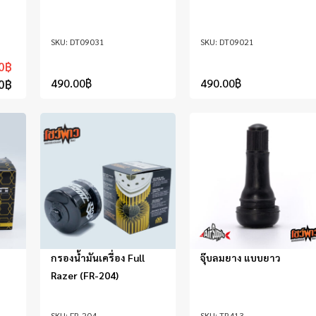
DT09031
DT09021
0
฿
490.00
฿
490.00
฿
0
฿
กรองน้ำมันเครื่อง Full
จุ๊บลมยาง แบบยาว
Razer (FR-204)
FR-204
TR413