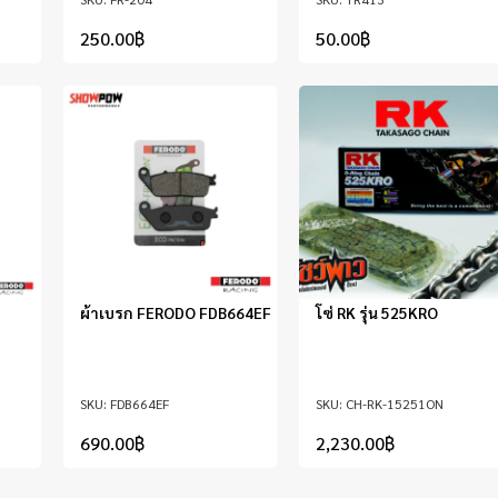
250.00
฿
50.00
฿
ผ้าเบรก FERODO FDB664EF
โซ่ RK รุ่น 525KRO
FDB664EF
CH-RK-15251ON
690.00
฿
2,230.00
฿