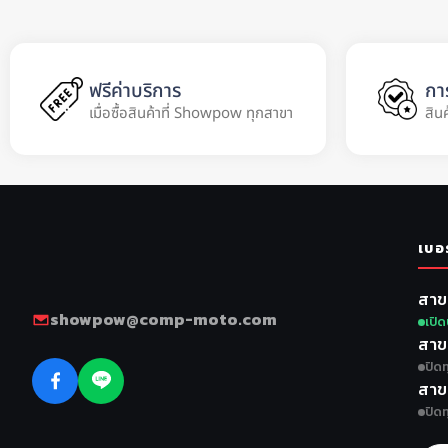
ฟรีค่าบริการ
กา
เมื่อซื้อสินค้าที่ Showpow ทุกสาขา
สิน
เบอ
สาข
showpow@comp-moto.com
เปิด
สาข
ปิดท
สาข
ปิดท