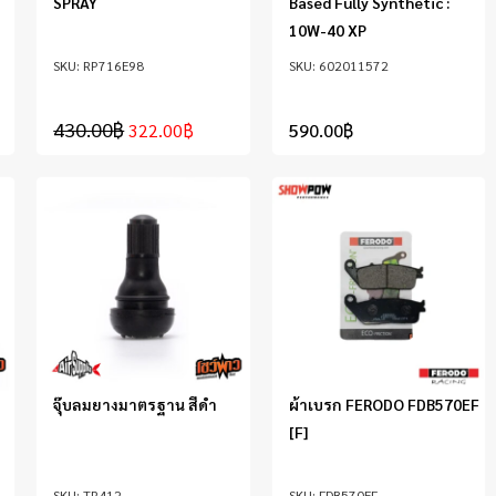
SPRAY
Based Fully Synthetic :
10W-40 XP
RP716E98
602011572
430.00
฿
322.00
฿
590.00
฿
จุ๊บลมยางมาตรฐาน สีดำ
ผ้าเบรก FERODO FDB570EF
[F]
TR412
FDB570EF