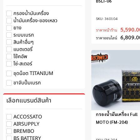
BSLI-06
กรองน้ำมันเครื่อง
360104
น้ำมันเครื่อง-ของเหลว
ยาง
5,590.0
ราคาหน้าร้าน
ระบบเบรก
6,809.0
ราคาออนไลน์
สินค้าอื่นๆ
แบตเตอรี่
โช๊คอัพ
โซ่-สเตอร์
ชุดน็อต TITANIUM
ขาจับปั๊มเบรก
เลือกแบรนด์สินค้า
กรองน้ำมันเครื่อง Full
ACCOSSATO
MOTO (FM-204)
AIRSUPPLY
BREMBO
BS BATTERY
FM-204