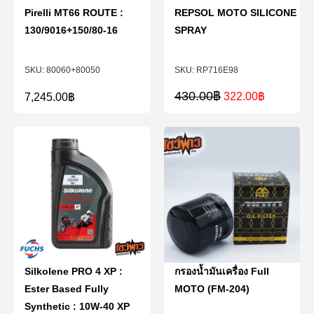
Pirelli MT66 ROUTE :
REPSOL MOTO SILICONE
130/9016+150/80-16
SPRAY
80060+80050
RP716E98
430.00
฿
322.00
฿
7,245.00
฿
Silkolene PRO 4 XP :
กรองน้ำมันเครื่อง Full
Ester Based Fully
MOTO (FM-204)
Synthetic : 10W-40 XP