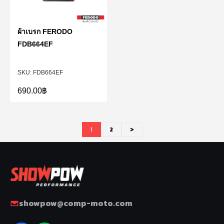
ผ้าเบรก FERODO
FDB664EF
FDB664EF
690.00
฿
1
2
>
showpow@comp-moto.com