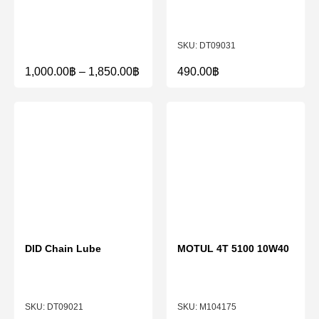
DT09031
1,000.00
฿
–
1,850.00
฿
490.00
฿
DID Chain Lube
MOTUL 4T 5100 10W40
DT09021
M104175