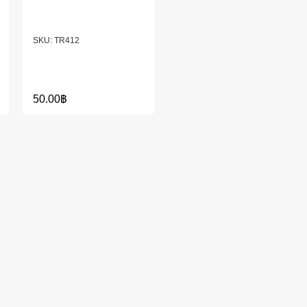
TR412
50.00
฿