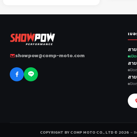
เบอ
สาข
showpow@comp-moto.com
เปิด
สาข
ปิดท
สาข
ปิดท
COPYRIGHT BY COMP MOTO CO., LTD © 2026
–
S