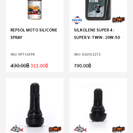
REPSOL MOTO SILICONE
SILKOLENE SUPER 4 :
SPRAY
SUPER V-TWIN : 20W-50
RP716E98
602012272
430.00
฿
322.00
฿
790.00
฿