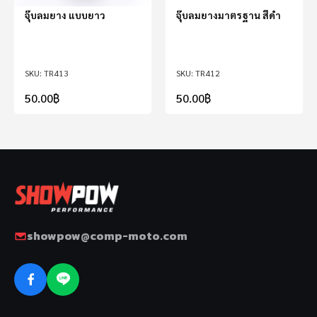
จุ๊บลมยาง แบบยาว
จุ๊บลมยางมาตรฐาน สีดำ
TR413
TR412
50.00
฿
50.00
฿
showpow@comp-moto.com