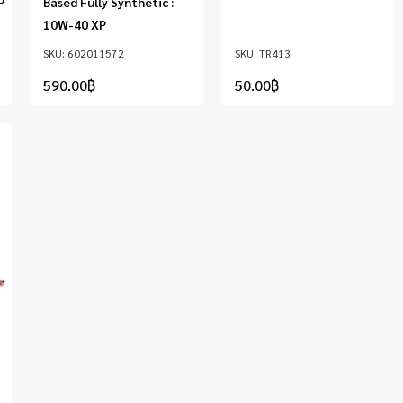
P
Based Fully Synthetic :
10W-40 XP
602011572
TR413
590.00
฿
50.00
฿