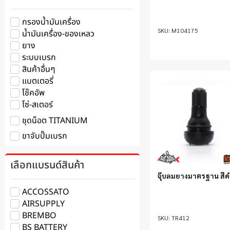
กรองน้ำมันเครื่อง
M104175
น้ำมันเครื่อง-ของเหลว
ยาง
ระบบเบรก
สินค้าอื่นๆ
แบตเตอรี่
โช๊คอัพ
โซ่-สเตอร์
ชุดน็อต TITANIUM
ขาจับปั๊มเบรก
เลือกแบรนด์สินค้า
จุ๊บลมยางมาตรฐาน สี
ACCOSSATO
AIRSUPPLY
BREMBO
TR412
BS BATTERY