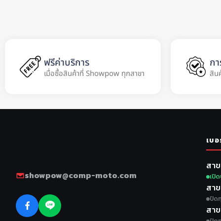
ฟรีค่าบริการ
กา
เมื่อซื้อสินค้าที่ Showpow ทุกสาขา
สิน
เบอ
สาข
showpow@comp-moto.com
เปิด
สาข
ปิดท
สาข
ปิดท