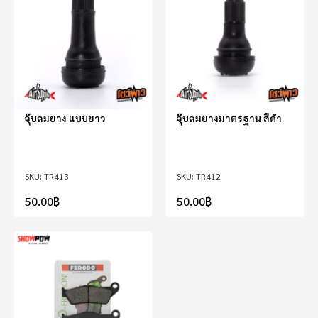
จุ๊บลมยาง แบบยาว
จุ๊บลมยางมาตรฐาน สีดำ
TR413
TR412
50.00
฿
50.00
฿