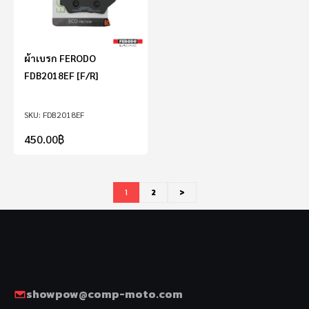
ผ้าเบรก FERODO
FDB2018EF [F/R]
FDB2018EF
450.00
฿
1
2
>
showpow@comp-moto.com