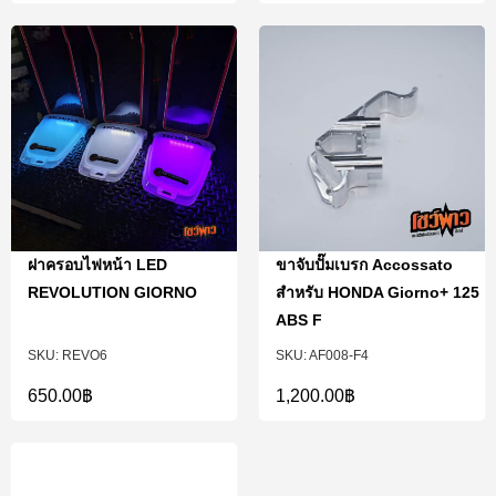
ฝาครอบไฟหน้า LED
ขาจับปั๊มเบรก Accossato
REVOLUTION GIORNO
สำหรับ HONDA Giorno+ 125
ABS F
REVO6
AF008-F4
650.00
฿
1,200.00
฿