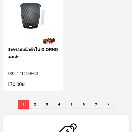
ฝาครอบหน้าตัวใน GIORNO
เคฟล่า
4.41605E+12
170.00
฿
1
2
3
4
5
6
7
>