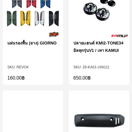
แผ่นรองพื้น (ยาง) GIORNO
ปลายเเฮนด์ KMI2-TONE34
มิลทุกรุ่นV1 / เทา KAMUI
REVO4
28-KA01-UNI111
160.00
฿
650.00
฿