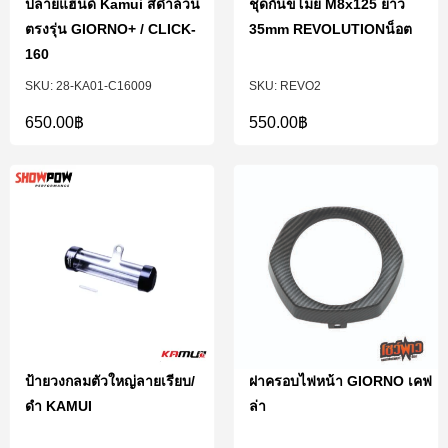
ปลายแฮนด์ Kamui สีดำล้วน
ชุดกันขโมย M8x125 ยาว
ตรงรุ่น GIORNO+ / CLICK-
35mm REVOLUTIONน็อต
160
28-KA01-C16009
REVO2
650.00
฿
550.00
฿
ป้ายวงกลมตัวใหญ่ลายเรียบ/
ฝาครอบไฟหน้า GIORNO เคฟ
ดำ KAMUI
ล่า