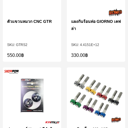
ตัวแขวนหมวก CNC GTR
แผงกันร้อนท่อ GIORNO เคฟ
ล่า
GTRS2
4.4151E+12
550.00
฿
330.00
฿