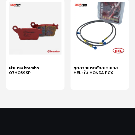
ผ้าเบรค brembo
ชุดสายเบรกถักสเตนเลส
07HO59SP
HEL : ใส่ HONDA PCX
หยิบใส่ตะกร้า
หยิบใส่ตะกร้า