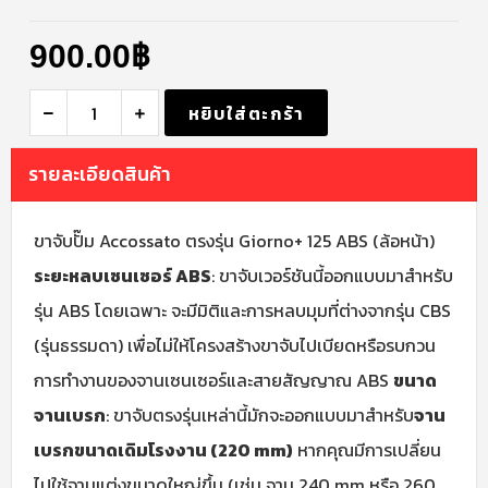
900.00
฿
หยิบใส่ตะกร้า
รายละเอียดสินค้า
ขาจับปั๊ม Accossato ตรงรุ่น Giorno+ 125 ABS (ล้อหน้า)
ระยะหลบเซนเซอร์ ABS
: ขาจับเวอร์ชันนี้ออกแบบมาสำหรับ
รุ่น ABS โดยเฉพาะ จะมีมิติและการหลบมุมที่ต่างจากรุ่น CBS
(รุ่นธรรมดา) เพื่อไม่ให้โครงสร้างขาจับไปเบียดหรือรบกวน
การทำงานของจานเซนเซอร์และสายสัญญาณ ABS
ขนาด
จานเบรก
: ขาจับตรงรุ่นเหล่านี้มักจะออกแบบมาสำหรับ
จาน
เบรกขนาดเดิมโรงงาน (220 mm)
หากคุณมีการเปลี่ยน
ไปใช้จานแต่งขนาดใหญ่ขึ้น (เช่น จาน 240 mm หรือ 260