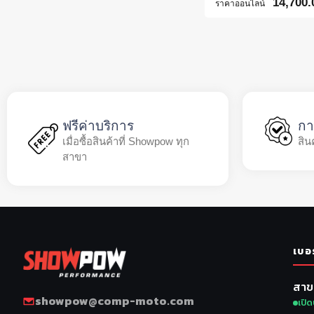
14,700.
ราคาออนไลน์
ฟรีค่าบริการ
กา
เมื่อซื้อสินค้าที่ Showpow ทุก
สิน
สาขา
เบอ
สาข
showpow@comp-moto.com
เปิด