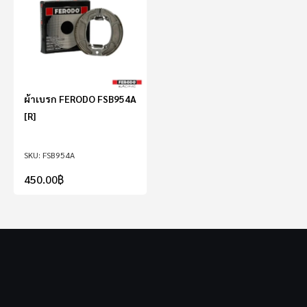
ผ้าเบรก FERODO FSB954A
[R]
FSB954A
450.00
฿