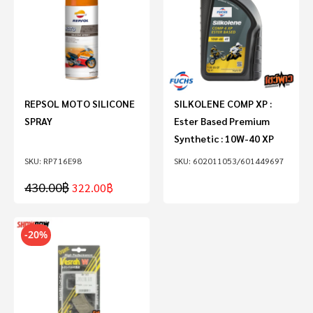
REPSOL MOTO SILICONE
SILKOLENE COMP XP :
SPRAY
Ester Based Premium
Synthetic : 10W-40 XP
RP716E98
602011053/601449697
430.00
฿
322.00
฿
-20%