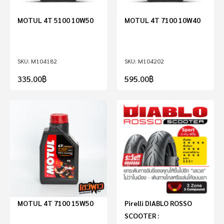
MOTUL 4T 5100 10W50
MOTUL 4T 7100 10W40
M104182
M104202
335.00
฿
595.00
฿
MOTUL 4T 7100 15W50
Pirelli DIABLO ROSSO
SCOOTER :