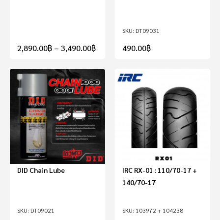
DT09031
2,890.00
฿
–
3,490.00
฿
490.00
฿
DID Chain Lube
IRC RX-01 : 110/70-17 +
140/70-17
DT09021
103972 + 104238