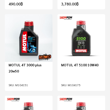
490.00
฿
3,780.00
฿
MOTUL 4T 3000 plus
MOTUL 4T 5100 10W40
20w50
M104151
M104175