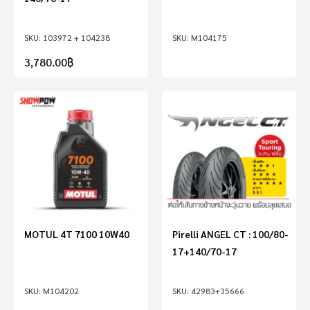
103972 + 104238
M104175
3,780.00
฿
MOTUL 4T 7100 10W40
Pirelli ANGEL CT : 100/80-
17+140/70-17
M104202
42983+35666