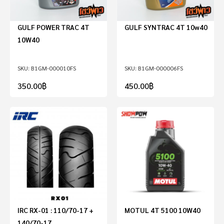
GULF POWER TRAC 4T
GULF SYNTRAC 4T 10w40
10W40
B1GM-000010FS
B1GM-000006FS
350.00
฿
450.00
฿
IRC RX-01 : 110/70-17 +
MOTUL 4T 5100 10W40
140/70-17