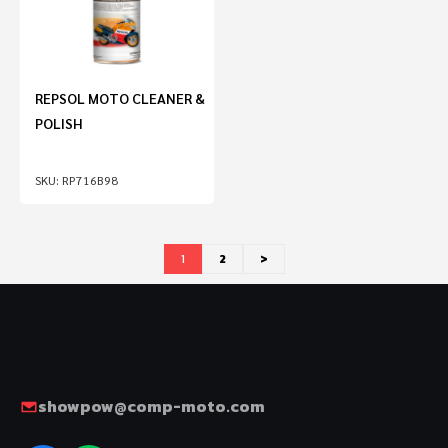
REPSOL MOTO CLEANER &
POLISH
RP716B98
1
2
>
showpow@comp-moto.com