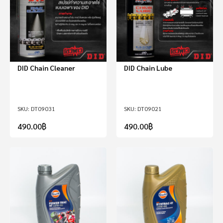
DID Chain Cleaner
DID Chain Lube
DT09031
DT09021
490.00
฿
490.00
฿