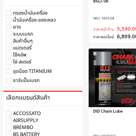
BSLI-06
กรองน้ำมันเครื่อง
360104
น้ำมันเครื่อง-ของเหลว
ยาง
5,590.0
ราคาหน้าร้าน
ระบบเบรก
6,809.0
ราคาออนไลน์
สินค้าอื่นๆ
แบตเตอรี่
โช๊คอัพ
โซ่-สเตอร์
ชุดน็อต TITANIUM
ขาจับปั๊มเบรก
เลือกแบรนด์สินค้า
DID Chain Lube
ACCOSSATO
AIRSUPPLY
BREMBO
BS BATTERY
DT09021