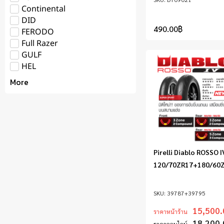
Continental
DID
490.00
฿
FERODO
Full Razer
GULF
HEL
More
Pirelli Diablo ROSSO IV
120/70ZR17+180/60
39787+39795
15,500.
ราคาหน้าร้าน
18,200.