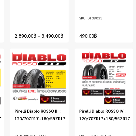
DT09031
2,890.00
฿
–
3,490.00
฿
490.00
฿
Pirelli Diablo ROSSO III :
Pirelli Diablo ROSSO IV :
7
120/70ZR17+180/55ZR17
120/70ZR17+180/55ZR17
28078+32437
39787+39794