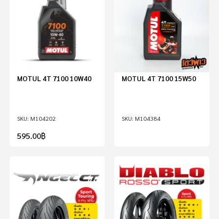
MOTUL 4T 7100 10W40
MOTUL 4T 7100 15W50
M104202
M104384
595.00
฿