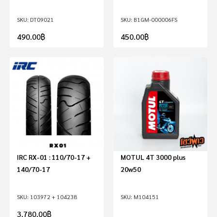
DT09021
B1GM-000006FS
490.00
฿
450.00
฿
IRC RX-01 : 110/70-17 +
MOTUL 4T 3000 plus
140/70-17
20w50
103972 + 104238
M104151
3,780.00
฿