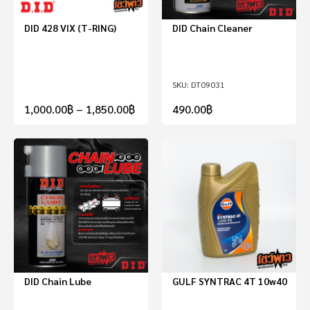
DID 428 VIX (T-RING)
DID Chain Cleaner
DT09031
1,000.00
฿
–
1,850.00
฿
490.00
฿
DID Chain Lube
GULF SYNTRAC 4T 10w40