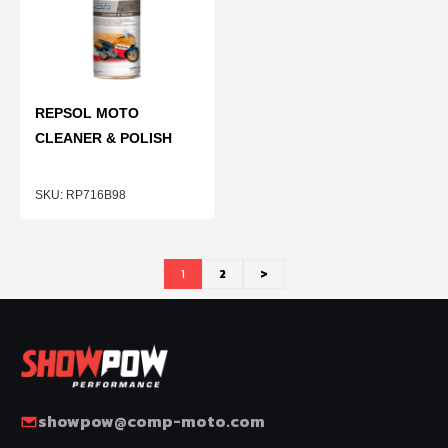
REPSOL MOTO
CLEANER & POLISH
RP716B98
1
2
>
showpow@comp-moto.com