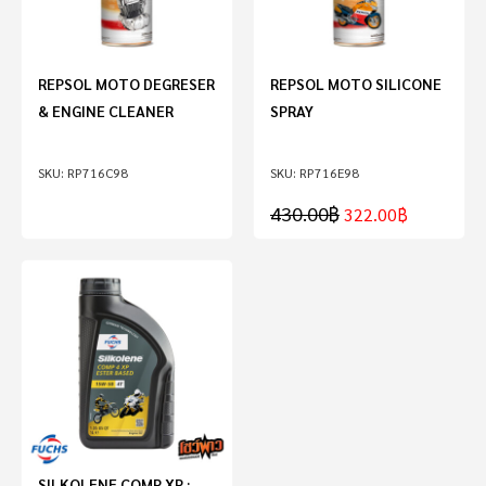
REPSOL MOTO DEGRESER
REPSOL MOTO SILICONE
& ENGINE CLEANER
SPRAY
RP716C98
RP716E98
430.00
฿
322.00
฿
SILKOLENE COMP XP :