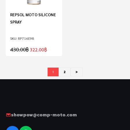
REPSOL MOTO SILICONE
SPRAY
RP716E98
430.00
฿
322.00
฿
1
2
>
showpow@comp-moto.com