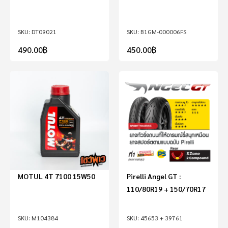
DT09021
B1GM-000006FS
490.00
฿
450.00
฿
MOTUL 4T 7100 15W50
Pirelli Angel GT :
110/80R19 + 150/70R17
M104384
45653 + 39761