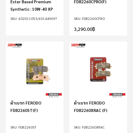
Ester Based Premium
FDB2260CPRO(F)
Synthetic : 10W-40 XP
602011053/601449697
FDB2260CPRO
3,290.00
฿
ผ้าเบรก FERODO
ผ้าเบรก FERODO
FDB2260ST(F)
FDB2260XRAC (F)
FDB2260ST
FDB2260XRAC