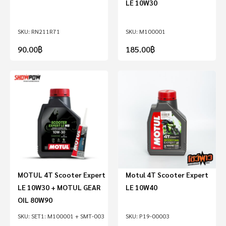
LE 10W30
RN211R71
M100001
90.00
฿
185.00
฿
MOTUL 4T Scooter Expert
Motul 4T Scooter Expert
LE 10W30 + MOTUL GEAR
LE 10W40
OIL 80W90
SET1: M100001 + SMT-003
P19-00003