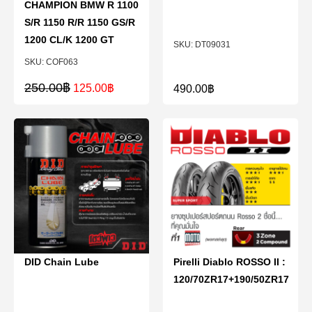
CHAMPION BMW R 1100
S/R 1150 R/R 1150 GS/R
1200 CL/K 1200 GT
DT09031
COF063
250.00
฿
125.00
฿
490.00
฿
DID Chain Lube
Pirelli Diablo ROSSO II :
120/70ZR17+190/50ZR17