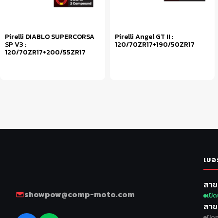
Pirelli DIABLO SUPERCORSA
Pirelli Angel GT II :
SP V3 :
120/70ZR17+190/50ZR17
120/70ZR17+200/55ZR17
หยิบใส่ตะกร้า
อ่านเพิ่ม
เบอ
สาข
showpow@comp-moto.com
เปิด
สาข
ปิดท