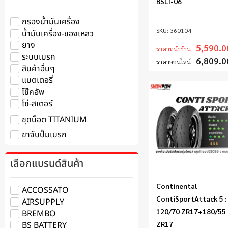
BSLI-06
กรองน้ำมันเครื่อง
360104
น้ำมันเครื่อง-ของเหลว
ยาง
5,590.0
ราคาหน้าร้าน
ระบบเบรก
6,809.0
ราคาออนไลน์
สินค้าอื่นๆ
แบตเตอรี่
โช๊คอัพ
โซ่-สเตอร์
ชุดน็อต TITANIUM
ขาจับปั๊มเบรก
เลือกแบรนด์สินค้า
Continental
ACCOSSATO
ContiSportAttack 5 :
AIRSUPPLY
120/70 ZR17+180/55
BREMBO
ZR17
BS BATTERY