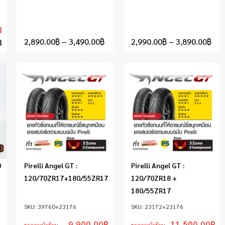
฿
2,890.00
฿
–
3,490.00
฿
2,990.00
฿
–
3,890.00
฿
฿
0
Pirelli Angel GT :
Pirelli Angel GT :
120/70ZR17+180/55ZR17
120/70ZR18 +
180/55ZR17
39760+23176
23172+23176
9,900.00
฿
11,500.00
฿