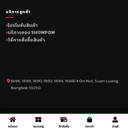
บริการลูกค้า
โปรโมชันสินค้า
บริการของ SHOWPOW
วิธีการสั่งซื้อสินค้า
1696, 1698, 1690, 1692, 1694, 1688/4 On Nut, Suan Luang,
Bangkok 10250
COPYRIGHT BY COMP MOTO CO., LTD © 2026
–
SuperBike x
SuperDrive
– ข่าวรถยนต์ รีวิวรถยนต์ไฟฟ้า ข่าวรถไฟฟ้า ข่าวรถ
หน้าแรก
หมวดหมู่
โปรโมชั่น
ตระกร้า
บัญชี
จักรยานยนต์ รีวิวมอเตอร์ไซค์ ข่าวมอเตอร์ไซค์ รถยนต์ รถไฟฟ้า