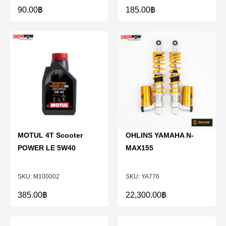
90.00
฿
185.00
฿
MOTUL 4T Scooter
OHLINS YAMAHA N-
POWER LE 5W40
MAX155
M100002
YA776
385.00
฿
22,300.00
฿