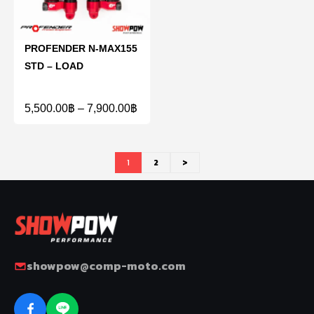
PROFENDER N-MAX155
STD – LOAD
5,500.00
฿
–
7,900.00
฿
1
2
>
showpow@comp-moto.com