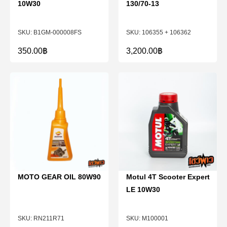
10W30
130/70-13
B1GM-000008FS
106355 + 106362
350.00
฿
3,200.00
฿
MOTO GEAR OIL 80W90
Motul 4T Scooter Expert
LE 10W30
RN211R71
M100001