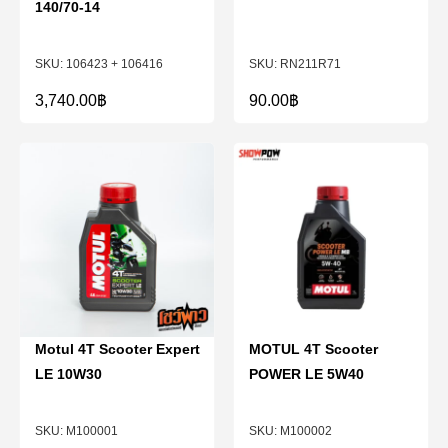
140/70-14
106423 + 106416
RN211R71
3,740.00
฿
90.00
฿
Motul 4T Scooter Expert
MOTUL 4T Scooter
LE 10W30
POWER LE 5W40
M100001
M100002