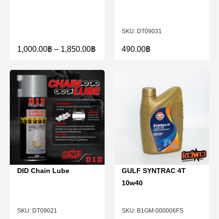
DT09031
1,000.00
฿
–
1,850.00
฿
490.00
฿
DID Chain Lube
GULF SYNTRAC 4T
10w40
DT09021
B1GM-000006FS