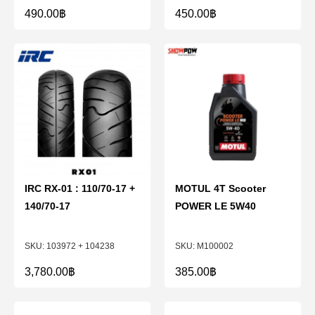
490.00
฿
450.00
฿
IRC RX-01 : 110/70-17 +
MOTUL 4T Scooter
140/70-17
POWER LE 5W40
103972 + 104238
M100002
3,780.00
฿
385.00
฿