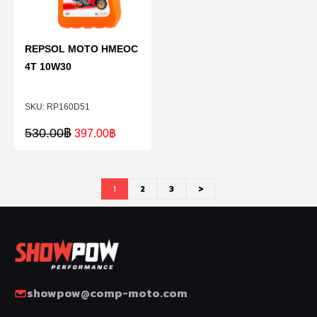
REPSOL MOTO HMEOC
4T 10W30
RP160D51
530.00
฿
397.00
฿
1
2
3
>
showpow@comp-moto.com