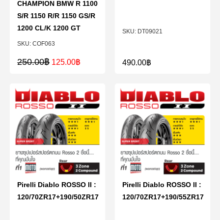
CHAMPION BMW R 1100
S/R 1150 R/R 1150 GS/R
1200 CL/K 1200 GT
DT09021
COF063
250.00
฿
125.00
฿
490.00
฿
Pirelli Diablo ROSSO II :
Pirelli Diablo ROSSO II :
120/70ZR17+190/50ZR17
120/70ZR17+190/55ZR17