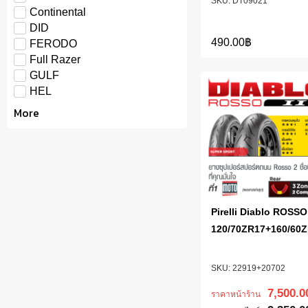
DT09021
Continental
DID
490.00
฿
FERODO
Full Razer
GULF
HEL
More
Pirelli Diablo ROSSO 
120/70ZR17+160/60
22919+20702
7,500.0
ราคาหน้าร้าน