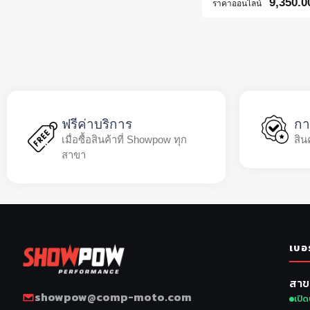
9,350.0
ราคาออนไลน์
ฟรีค่าบริการ
กา
เมื่อซื้อสินค้าที่ Showpow ทุก
สิน
สาขา
เบอ
สาข
showpow@comp-moto.com
เปิด