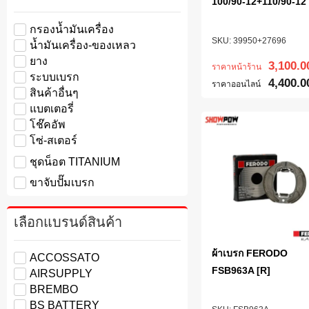
100/90-12+110/90-12
กรองน้ำมันเครื่อง
39950+27696
น้ำมันเครื่อง-ของเหลว
ยาง
3,100.0
ราคาหน้าร้าน
ระบบเบรก
4,400.0
ราคาออนไลน์
สินค้าอื่นๆ
แบตเตอรี่
โช๊คอัพ
โซ่-สเตอร์
ชุดน็อต TITANIUM
ขาจับปั๊มเบรก
เลือกแบรนด์สินค้า
ผ้าเบรก FERODO
ACCOSSATO
FSB963A [R]
AIRSUPPLY
BREMBO
BS BATTERY