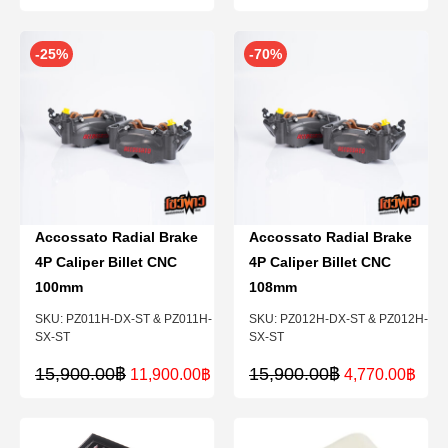
-25%
-70%
Accossato Radial Brake
Accossato Radial Brake
4P Caliper Billet CNC
4P Caliper Billet CNC
100mm
108mm
PZ011H-DX-ST & PZ011H-
PZ012H-DX-ST & PZ012H-
SX-ST
SX-ST
15,900.00
฿
15,900.00
฿
11,900.00
฿
4,770.00
฿