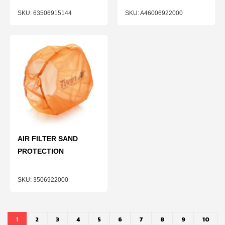
63506915144
A46006922000
AIR FILTER SAND
PROTECTION
3506922000
1
2
3
4
5
6
7
8
9
10