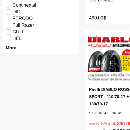
DT09021
Continental
DID
490.00
฿
FERODO
Full Razer
GULF
HEL
More
Pirelli DIABLO ROS
SPORT : 110/70-17 +
130/70-17
36143 + 36145
4,890.0
ราคาหน้าร้าน