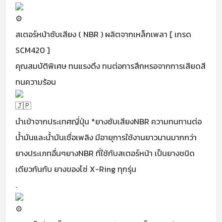
สเตอร์หน้าซับเสียง ( NBR ) ผลิตจากเหล็กเพลา [ เกรด
SCM420 ]
คุณสมบัติพิเศษ ทนแรงดึง ทนต่อการสึกหรอจากการเสียดสี
ทนความร้อน
นำเข้าจากประเทศญี่ปุ่น *ยางซับเสียงNBR ความทนทานต่อ
น้ำมันและน้ำมันเชื่อเพลิง มีอายุการใช้งานยาวนานมากกว่า
ยางประเภทอื่นๆยางNBR ที่ใช้กับสเตอร์หน้า เป็นยางชนิด
เดียวกันกับ ยางของโซ่ X-Ring ทุกรุ่น
.