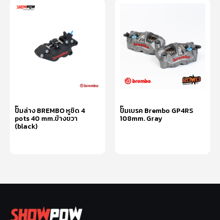
ปั๊มล่าง BREMBO หูชิด 4
ปั๊มเบรค Brembo GP4RS
pots 40 mm.ข้างขวา
108mm. Gray
(black)
เลือกรูปแบบ
อ่านเพิ่ม